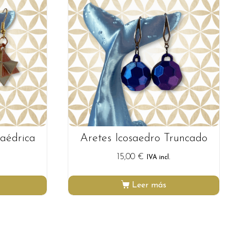
raédrica
Aretes Icosaedro Truncado
15,00
€
IVA incl.
Leer más