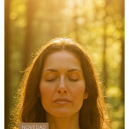
NOVEDAD