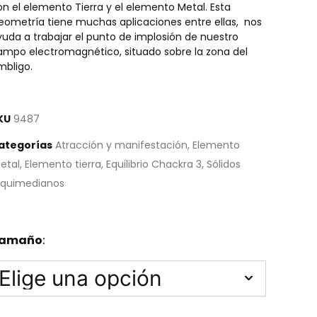
on el elemento Tierra y el elemento Metal. Esta
eometría tiene muchas aplicaciones entre ellas, nos
yuda a trabajar el punto de implosión de nuestro
ampo electromagnético, situado sobre la zona del
mbligo.
KU
9487
ategorías
Atracción y manifestación
,
Elemento
etal
,
Elemento tierra
,
Equilibrio Chackra 3
,
Sólidos
rquimedianos
amaño
: