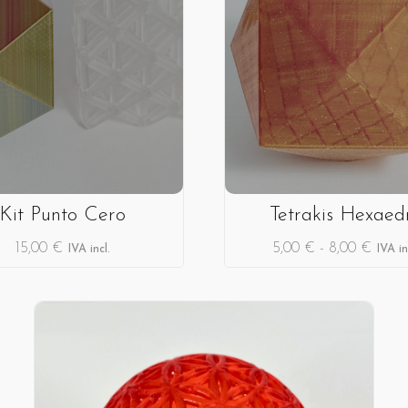
Kit Punto Cero
Tetrakis Hexaed
15,00
€
5,00
€
-
8,00
€
IVA incl.
IVA in