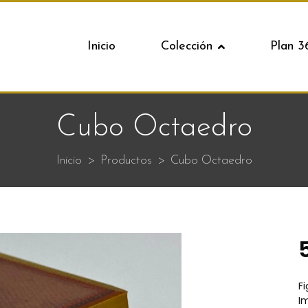
Inicio
Colección
Plan 3
Cubo Octaedro
Inicio
Productos
Cubo Octaedro
F
I