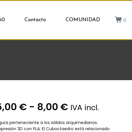
0
60
Contacto
COMUNIDAD
5,00
€
-
8,00
€
IVA incl.
igura perteneciente a los sólidos arquimedianos.
mpresión 3D con PLA. El Cuboctaedro está relacionado