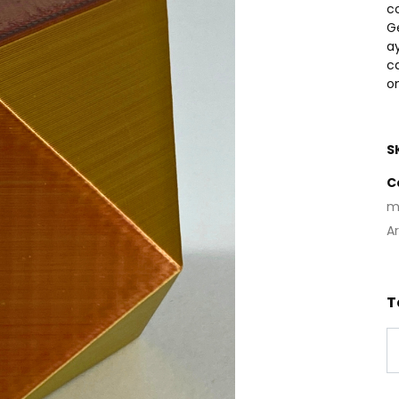
c
G
a
c
o
S
C
m
A
T