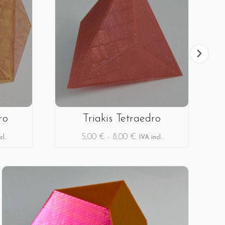
ro
Triakis Tetraedro
5,00
€
-
8,00
€
cl.
IVA incl.