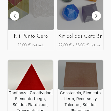
Kit Punto Cero
Kit Sólidos Catalán
15,00
€
22,00
€
-
38,00
€
l.
IVA incl.
IVA incl.
Confianza, Creatividad,
Constancia, Elemento
Elemento fuego,
tierra, Recursos y
Sólidos Platónicos,
Talentos, Sólidos
Transmutación
Platónicos